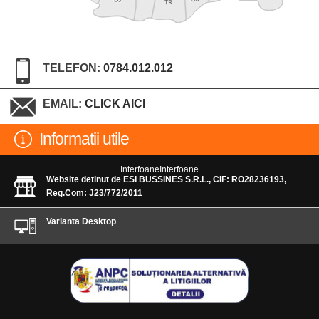
TELEFON:
0784.012.012
EMAIL:
CLICK AICI
Informatii utile
InterfoaneInterfoane
Website detinut de ESI BUSSINES S.R.L., CIF: RO28236193,
Reg.Com: J23/772/2011
Varianta Desktop