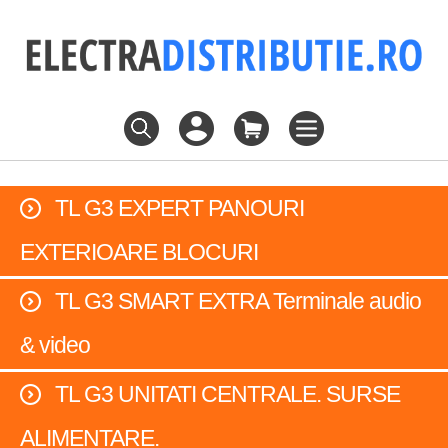
TL G3 EXPERT PANOURI
EXTERIOARE BLOCURI
TL G3 SMART EXTRA Terminale audio
& video
TL G3 UNITATI CENTRALE. SURSE
ALIMENTARE.