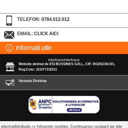
TELEFON:
0784.012.012
EMAIL:
CLICK AICI
Informatii utile
InterfoaneInterfoane
Website detinut de ESI BUSSINES S.R.L., CIF: RO28236193,
Reg.Com: J23/772/2011
Varianta Desktop
electradistributie.ro foloseste cookies. Continuarea navigarii pe site