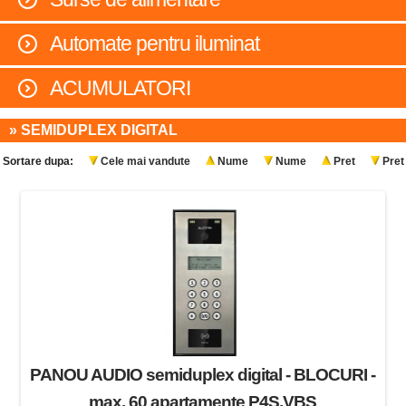
Automate pentru iluminat
ACUMULATORI
» SEMIDUPLEX DIGITAL
Sortare dupa:
Cele mai vandute
Nume
Nume
Pret
Pret
PANOU AUDIO semiduplex digital - BLOCURI -
max. 60 apartamente P4S.VBS