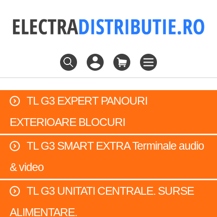
TL G3 EXPERT PANOURI
EXTERIOARE BLOCURI
TL G3 SMART EXTRA Terminale audio
& video
TL G3 UNITATI CENTRALE. SURSE
ALIMENTARE.