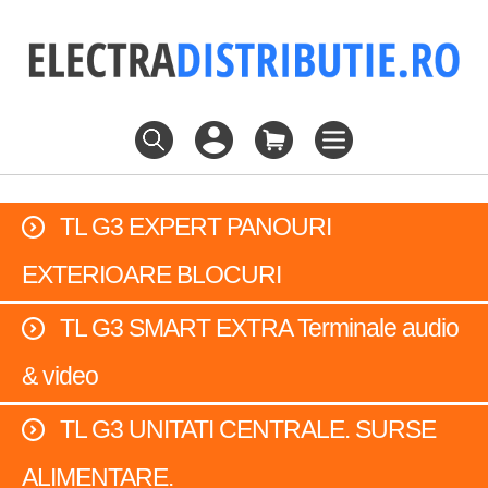
TL G3 EXPERT PANOURI
EXTERIOARE BLOCURI
TL G3 SMART EXTRA Terminale audio
& video
TL G3 UNITATI CENTRALE. SURSE
ALIMENTARE.