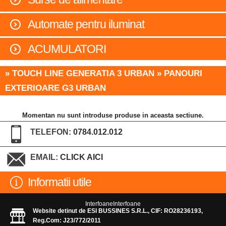
Automate pentru iluminat
ACUMULATORI
» TOUCH LINE GENERATIA 3 URBAN » PANOURI
EXTERIOARE G3 URBAN
Momentan nu sunt introduse produse in aceasta sectiune.
TELEFON:
0784.012.012
EMAIL:
CLICK AICI
Informatii utile
InterfoaneInterfoane
Website detinut de ESI BUSSINES S.R.L., CIF: RO28236193,
Reg.Com: J23/772/2011